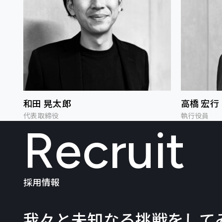
和田 晃太郎
高橋 宏行
代表取締役
執行役員
Recruit
採用情報
我々と未知なる挑戦をして